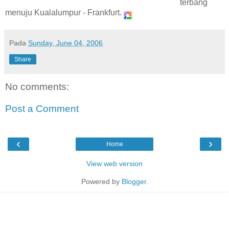
terbang
menuju Kualalumpur - Frankfurt.
Pada
Sunday, June 04, 2006
Share
No comments:
Post a Comment
‹
›
Home
View web version
Powered by
Blogger
.