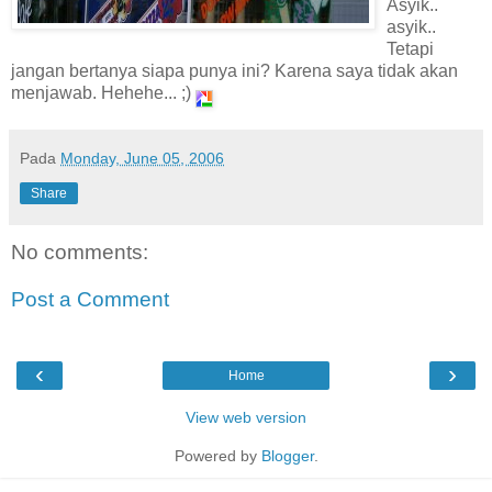
Asyik..
asyik..
Tetapi
jangan bertanya siapa punya ini? Karena saya tidak akan
menjawab. Hehehe... ;)
Pada
Monday, June 05, 2006
Share
No comments:
Post a Comment
‹
›
Home
View web version
Powered by
Blogger
.