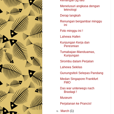
Kenangan yg lalu
Menelusuri angkasa dengan
teknologi
Derap langkah
Renungan bergambar minggu
ini
Foto minggu ini !
Lahewa Hafen
Kunjungan Kerja dan
Peresmian
Tumabajae-Manduamas,
Kunjungan
Sirombu dalam Perjalan
Lahewa Sekilas
Gunungsitoli Selepas Pandang
Medan Singapore Frankfurt
FMO
Das war unterwegs nach
Brastagi !
Museum
Perjalanan ke Prancis!
►
March
(1)