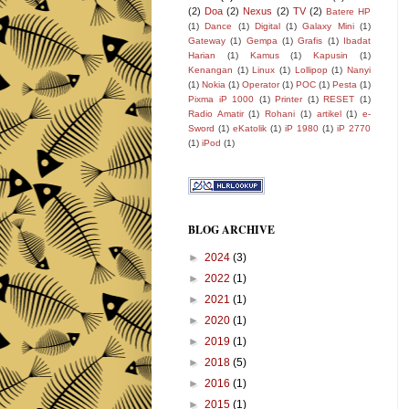
(2)
Doa
(2)
Nexus
(2)
TV
(2)
Batere HP
(1)
Dance
(1)
Digital
(1)
Galaxy Mini
(1)
Gateway
(1)
Gempa
(1)
Grafis
(1)
Ibadat
Harian
(1)
Kamus
(1)
Kapusin
(1)
Kenangan
(1)
Linux
(1)
Lollipop
(1)
Nanyi
(1)
Nokia
(1)
Operator
(1)
POC
(1)
Pesta
(1)
Pixma iP 1000
(1)
Printer
(1)
RESET
(1)
Radio Amatir
(1)
Rohani
(1)
artikel
(1)
e-
Sword
(1)
eKatolik
(1)
iP 1980
(1)
iP 2770
(1)
iPod
(1)
BLOG ARCHIVE
►
2024
(3)
►
2022
(1)
►
2021
(1)
►
2020
(1)
►
2019
(1)
►
2018
(5)
►
2016
(1)
►
2015
(1)