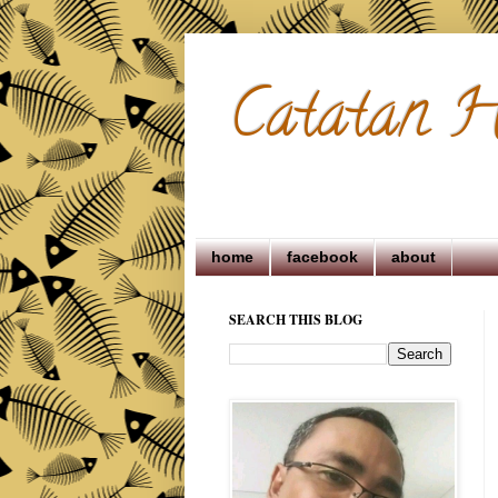
Catatan H
home
facebook
about
SEARCH THIS BLOG