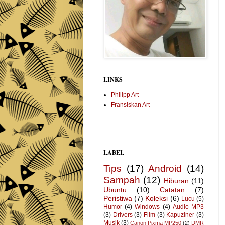
LINKS
Philipp Art
Fransiskan Art
LABEL
Tips
(17)
Android
(14)
Sampah
(12)
Hiburan
(11)
Ubuntu
(10)
Catatan
(7)
Peristiwa
(7)
Koleksi
(6)
Lucu
(5)
Humor
(4)
Windows
(4)
Audio MP3
(3)
Drivers
(3)
Film
(3)
Kapuziner
(3)
Musik
(3)
Canon Pixma MP250
(2)
DMR