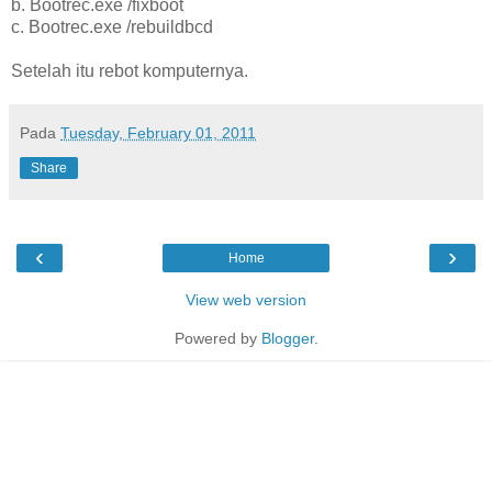
b. Bootrec.exe /fixboot
c. Bootrec.exe /rebuildbcd
Setelah itu rebot komputernya.
Pada
Tuesday, February 01, 2011
Share
‹
›
Home
View web version
Powered by
Blogger
.