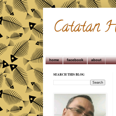
Catatan H
home
facebook
about
SEARCH THIS BLOG