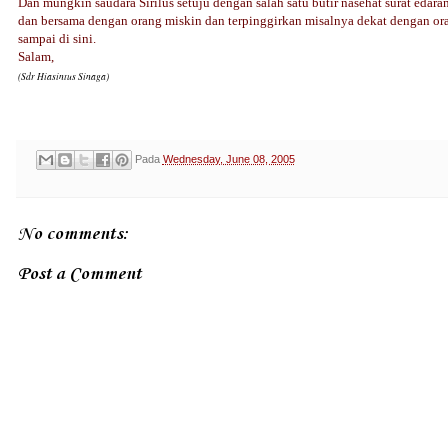
Dan mungkin saudara Sirilus setuju dengan salah satu butir nasehat surat eda
dan bersama dengan orang miskin dan terpinggirkan misalnya dekat dengan or
sampai di sini.
Salam,
(Sdr Hiasintus Sinaga)
Pada
Wednesday, June 08, 2005
No comments:
Post a Comment