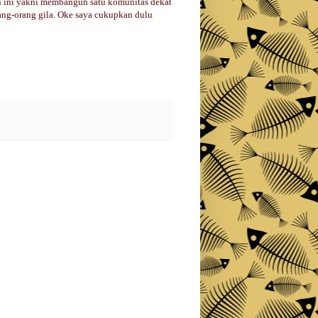
ran ini yakni membangun satu komunitas dekat
ang-orang gila. Oke saya cukupkan dulu