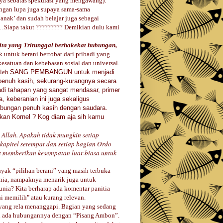
nya sebatas spekulasi yang mengawang).
angan lupa juga supaya sama-sama
 ‘anak’ dan sudah belajar juga sebagai
e……Siapa takut ????????? Demikian dulu kami
ita yang Tritunggal berhakekat hubungan,
 untuk berani bertobat dari pribadi yang
kesatuan dan kebebasan sosial dan universal.
oleh
SANG PEMBANGUN untuk menjadi
penuh kasih, sekurang-kurangnya
secara
adi tahapan yang sangat mendasar, primer
, keberanian ini juga sekaligus
ubungan penuh kasih dengan saudara.
u kan Kornel ? Kog diam aja sih kamu
 Allah.
Apakah tidak mung­kin setiap
apitel setempat dan setiap bagian Ordo
 memberikan kesempatan luar-biasa untuk
anyak “pilihan berani” yang masih terbuka
dunia, nampaknya menarik juga untuk
nia? Kita berharap ada komentar panitia
ani memilih" atau kurang relevan.
 yang rela menanggapi. Bagian yang sedang
kin ada hubungannya dengan “Pisang Ambon”.