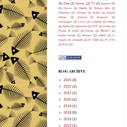
(2)
Doa
(2)
Nexus
(2)
TV
(2)
Batere HP
(1)
Dance
(1)
Digital
(1)
Galaxy Mini
(1)
Gateway
(1)
Gempa
(1)
Grafis
(1)
Ibadat
Harian
(1)
Kamus
(1)
Kapusin
(1)
Kenangan
(1)
Linux
(1)
Lollipop
(1)
Nanyi
(1)
Nokia
(1)
Operator
(1)
POC
(1)
Pesta
(1)
Pixma iP 1000
(1)
Printer
(1)
RESET
(1)
Radio Amatir
(1)
Rohani
(1)
artikel
(1)
e-
Sword
(1)
eKatolik
(1)
iP 1980
(1)
iP 2770
(1)
iPod
(1)
BLOG ARCHIVE
►
2024
(3)
►
2022
(1)
►
2021
(1)
►
2020
(1)
►
2019
(1)
►
2018
(5)
►
2016
(1)
►
2015
(1)