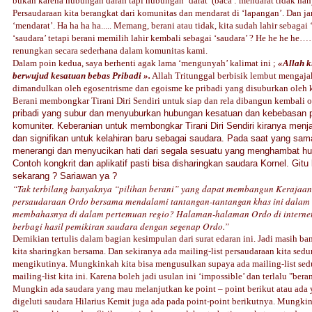
bukan karena hubungan darah tapi hubungan ‘darat’ (baca : mendarat tidak ha
Persaudaraan kita berangkat dari komunitas dan mendarat di ‘lapangan’. Dan j
‘mendarat’. Ha ha ha ha..... Memang, berani atau tidak, kita sudah lahir sebagai
‘saudara’ tetapi berani memilih lahir kembali sebagai ‘saudara’ ? He he he h
renungkan secara sederhana dalam komunitas kami.
Dalam poin kedua, saya berhenti agak lama ‘mengunyah’ kalimat ini ;
«Allah k
berwujud kesatuan bebas Pribadi ».
Allah Tritunggal berbisik lembut mengajak
dimandulkan oleh egosentrisme dan egoisme ke pribadi yang disuburkan
oleh 
Berani membongkar Tirani Diri Sendiri untuk siap dan rela dibangun kembali 
pribadi yang subur dan menyuburkan hubungan kesatuan dan kebebasan 
komuniter. Keberanian untuk membongkar Tirani Diri Sendiri kiranya menj
dan signifikan untuk kelahiran baru sebagai saudara. Pada saat yang sama
menerangi dan menyucikan hati dari segala sesuatu yang menghambat h
Contoh kongkrit dan aplikatif pasti bisa disharingkan saudara Kornel. Git
sekarang ? Sariawan ya ?
“Tak terbilang banyaknya “pilihan berani” yang dapat membangun Kerajaan
persaudaraan Ordo bersama mendalami tantangan-tantangan khas ini dalam k
membahasnya di dalam pertemuan regio?
Halaman-halaman Ordo di internet
berbagi hasil pemikiran saudara de­ngan segenap Ordo.”
Demikian tertulis dalam bagian kesimpulan dari surat edaran ini. Jadi masih b
kita sharingkan bersama. Dan sekiranya ada mailing-list persaudaraan kita se
mengikutinya. Mungkinkah kita bisa mengusulkan supaya ada mailing-list sedu
mailing-list kita ini. Karena boleh jadi usulan ini ‘impossible’ dan terlalu "ber
Mungkin ada saudara yang mau melanjutkan ke point – point berikut atau ada
digeluti saudara Hilarius Kemit juga ada pada point-point berikutnya. Mung