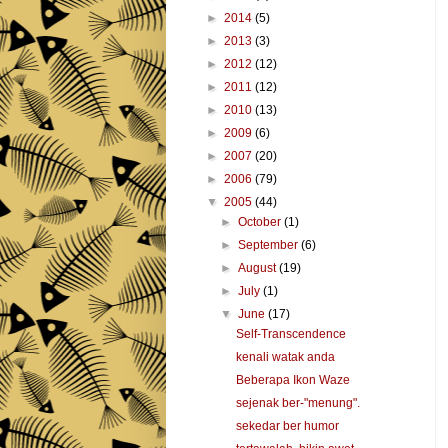
►
2014
(5)
►
2013
(3)
►
2012
(12)
►
2011
(12)
►
2010
(13)
►
2009
(6)
►
2007
(20)
►
2006
(79)
▼
2005
(44)
►
October
(1)
►
September
(6)
►
August
(19)
►
July
(1)
▼
June
(17)
Self-Transcendence
kenali watak anda
Beberapa Ikon Waze
sejenak ber-"menung".
sekedar ber humor