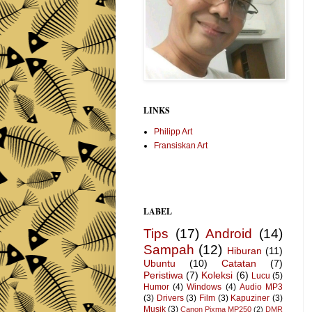
LINKS
Philipp Art
Fransiskan Art
LABEL
Tips
(17)
Android
(14)
Sampah
(12)
Hiburan
(11)
Ubuntu
(10)
Catatan
(7)
Peristiwa
(7)
Koleksi
(6)
Lucu
(5)
Humor
(4)
Windows
(4)
Audio MP3
(3)
Drivers
(3)
Film
(3)
Kapuziner
(3)
Musik
(3)
Canon Pixma MP250
(2)
DMR